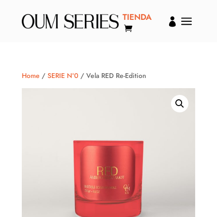
TIENDA
a

Home
/
SERIE Nº0
/ Vela RED Re-Edition